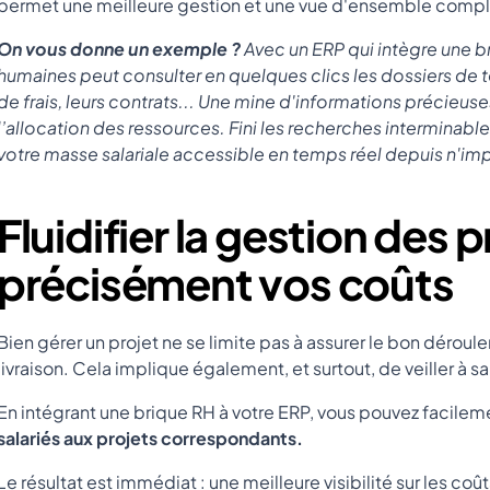
permet une meilleure gestion et une vue d'ensemble compl
On vous donne un exemple ?
Avec un ERP qui intègre une b
humaines peut consulter en quelques clics les dossiers de t
de frais, leurs contrats... Une mine d'informations précieus
l’allocation des ressources. Fini les recherches interminable
votre masse salariale accessible en temps réel depuis n'im
Fluidifier la gestion des p
précisément vos coûts
Bien gérer un projet ne se limite pas à assurer le bon dérou
livraison. Cela implique également, et surtout, de veiller à sa
En intégrant une brique RH à votre ERP, vous pouvez facilem
salariés aux projets correspondants.
Le résultat est immédiat : une meilleure visibilité sur les coûts