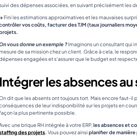
suivi des dépenses associées, en suivant précisément les 
→
Fini les estimations approximatives et les mauvaises surpris
contrôler vos coûts, facturer des TJM (taux journaliers moye
projets.
On vous donne un exemple ?
Imaginons un consultant qui int
mesure de sa mission chez un client. Grâce à cela, le respons
dépenses engagées et s'assurer que le budget est respect
Intégrer les absences au 
On dit que les absents ont toujours tort. Mais encore faut-il 
conséquences de leur indisponibilité sur les projets en cours
façon la plus pertinente possible.
Avec une brique RH intégrée à votre ERP,
les absences et co
staffing des projets
.
Vous pouvez ainsi
planifier de manière