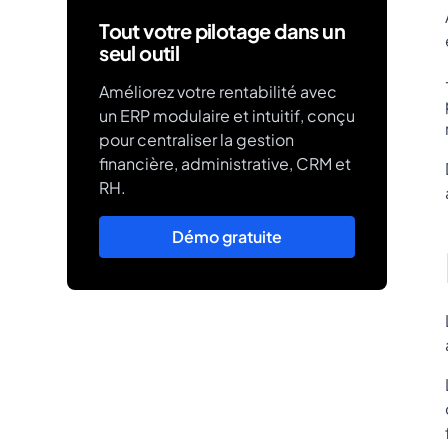
Tout votre pilotage dans un
seul outil
Améliorez votre rentabilité avec
un ERP modulaire et intuitif, conçu
pour centraliser la gestion
financière, administrative, CRM et
RH.
Démo gratuite