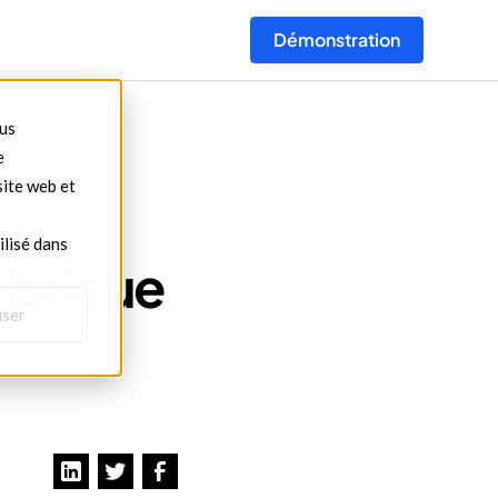
Démonstration
ous
e
site web et
RP
ilisé dans
 brique
user