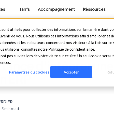
tes
Tarifs
Accompagnement
Ressources
 sont utilisés pour collecter des informations sur la manière dont v
venir de vous. Nous utilisons ces informations afin d'améliorer et d
 données et les indicateurs concernant nos visiteurs à la fois sur ce 
us utilisons, consultez notre Politique de confidentialité.
services
L'importance d'intégrer une brique RH à son E
ont pas suivies lors de votre visite sur ce site. Un seul cookie sera ut
tance d'intégrer une
rences.
Paramètres du cookies
Accepter
Ref
on ERP
VERDIER
5 min read