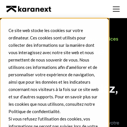
Ce site web stocke les cookies sur votre
ordinateur. Ces cookies sont utilisés pour
Logiciel de recrutement pour sociétés de services
collecter des informations sur la manière dont
Améliorez votre
vous interagissez avec notre site web et nous
processus de
permettent de nous souvenir de vous. Nous
utilisons ces informations afin d'améliorer et de
recrutement :
personnaliser votre expérience de navigation,
ainsi que pour les données et les indicateurs
rationalisez, décidez,
concernant nos visiteurs à la fois sur ce site web
communiquez.
et sur d'autres supports. Pour en savoir plus sur
les cookies que nous utilisons, consultez notre
Politique de confidentialité.
Simplifiez et rationalisez votre processus
Si vous refusez l'utilisation des cookies, vos
d'embauche, trouvez le meilleur candidat pour votre
informations ne seront pas suivies lors de votre