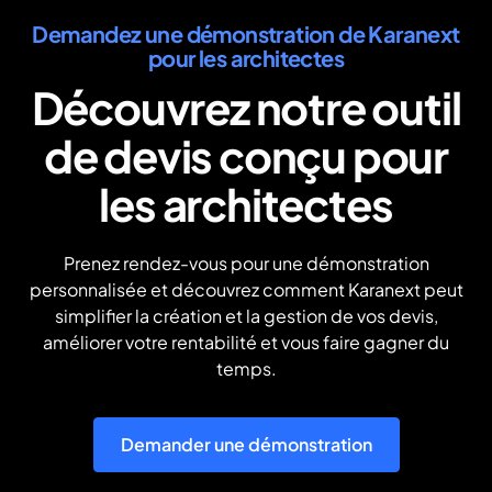
cabinet.
taux de transformation
l’activité tout en
opportunités, la
Demandez une démonstration de Karanext
et offre une meilleure
conservant une
transformation en
pour les architectes
maîtrise du pipeline
séparation claire des
projets ou le pilotage de
Découvrez notre outil
commercial du cabinet.
informations, idéale
la rentabilité.
pour les groupes ou
de devis conçu pour
cabinets multi-
agences.
les architectes
Prenez rendez-vous pour une démonstration
personnalisée et découvrez comment Karanext peut
simplifier la création et la gestion de vos devis,
améliorer votre rentabilité et vous faire gagner du
temps.
Demander une démonstration