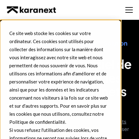
Ce site web stocke les cookies sur votre
ordinateur. Ces cookies sont utilisés pour
Logiciel de devis pour architecte - Solution
100% FR
collecter des informations sur la manière dont
vous interagissez avec notre site web et nous
Adoptez un logiciel de
permettent de nous souvenir de vous. Nous
devis pensé pour les
utilisons ces informations afin d'améliorer et de
personnaliser votre expérience de navigation,
besoins des cabinets
ainsi que pour les données et les indicateurs
concernant nos visiteurs à la fois sur ce site web
d’architectes
et sur d'autres supports. Pour en savoir plus sur
les cookies que nous utilisons, consultez notre
Découvrez notre
logiciel de devis pour les cabinets
Politique de confidentialité.
d'architectes
, pour structurer vos projets et maîtriser
Si vous refusez l'utilisation des cookies, vos
vos marges.
informations ne seront pas suivies lors de votre