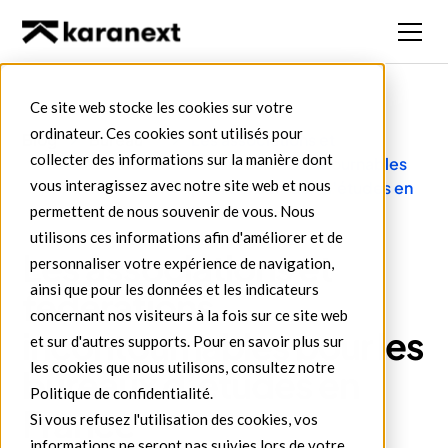
Ce site web stocke les cookies sur votre
ordinateur. Ces cookies sont utilisés pour
Blog
Bureau
Les associations et
collecter des informations sur la manière dont
d'études
fédérations incontournables
vous interagissez avec notre site web et nous
pour les bureaux d’études en
France
permettent de nous souvenir de vous. Nous
utilisons ces informations afin d'améliorer et de
Les associations et
personnaliser votre expérience de navigation,
ainsi que pour les données et les indicateurs
fédérations
concernant nos visiteurs à la fois sur ce site web
incontournables pour les
et sur d'autres supports. Pour en savoir plus sur
les cookies que nous utilisons, consultez notre
bureaux d’études en
Politique de confidentialité.
France
Si vous refusez l'utilisation des cookies, vos
informations ne seront pas suivies lors de votre