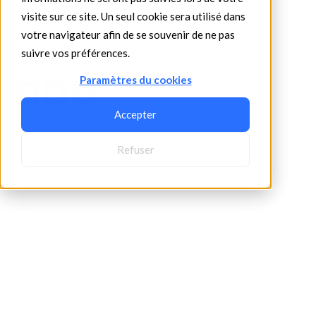
visite sur ce site. Un seul cookie sera utilisé dans
Christian VERDIER
votre navigateur afin de se souvenir de ne pas
•
25/3/2025
5 min read
suivre vos préférences.
Paramètres du cookies
Accepter
Refuser