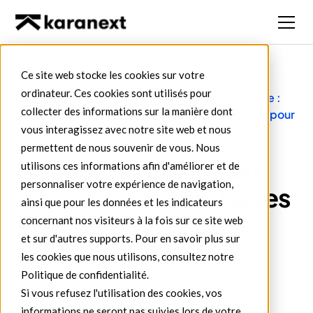
Ce site web stocke les cookies sur votre
ordinateur. Ces cookies sont utilisés pour
Blog
Société
Gestion de projets en régie :
collecter des informations sur la manière dont
de
bonnes pratiques et outils pour
vous interagissez avec notre site web et nous
services
piloter efficacement
permettent de nous souvenir de vous. Nous
Gestion de projets en
utilisons ces informations afin d'améliorer et de
personnaliser votre expérience de navigation,
régie : bonnes pratiques
ainsi que pour les données et les indicateurs
et outils pour piloter
concernant nos visiteurs à la fois sur ce site web
et sur d'autres supports. Pour en savoir plus sur
efficacement
les cookies que nous utilisons, consultez notre
Politique de confidentialité.
Si vous refusez l'utilisation des cookies, vos
Christian VERDIER
informations ne seront pas suivies lors de votre