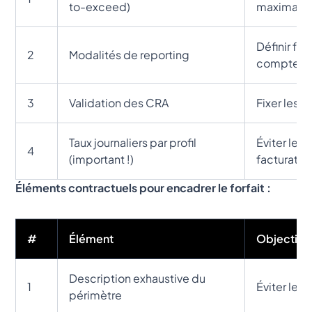
to-exceed)
maximale
Définir fr
2
Modalités de reporting
comptes 
3
Validation des CRA
Fixer les 
Taux journaliers par profil
Éviter les 
4
(important !)
facturatio
Éléments contractuels pour encadrer le forfait :
#
Élément
Objectif
Description exhaustive du
1
Éviter les l
périmètre