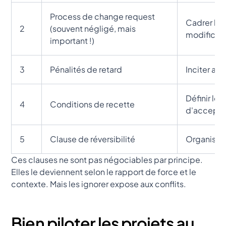
Process de change request
Cadrer le
2
(souvent négligé, mais
modificat
important !)
3
Pénalités de retard
Inciter au
Définir les
4
Conditions de recette
d'accepta
5
Clause de réversibilité
Organiser l
Ces clauses ne sont pas négociables par principe.
Elles le deviennent selon le rapport de force et le
contexte. Mais les ignorer expose aux conflits.
Bien piloter les projets au