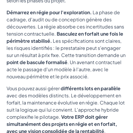
selon les phases du projet.
Démarrez en régie pour l'exploration.
La phase de
cadrage, d'audit ou de conception génère des
découvertes. La régie absorbe ces incertitudes sans
tension contractuelle.
Basculez en forfait une fois le
périmètre stabilisé.
Les spécifications sont claires,
les risques identifiés : le prestataire peut s'engager
sur un résultat à prix fixe. Cette transition demande un
point de bascule formalisé
. Un avenant contractuel
acte le passage d'un modèle à l'autre, avec le
nouveau périmètre et le prix associé.
Vous pouvez aussi gérer
différents lots en parallèle
avec des modèles distincts. Le développement en
forfait, la maintenance évolutive en régie. Chaque lot
suit la logique qui lui convient. L'approche hybride
complexifie le pilotage.
Votre ERP doit gérer
simultanément des projets en régie et en forfait,
avec une vision consolidée de la rentabilité
.