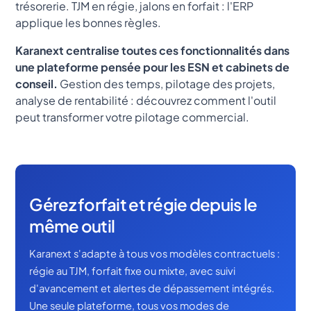
trésorerie. TJM en régie, jalons en forfait : l'ERP
applique les bonnes règles.
Karanext centralise toutes ces fonctionnalités dans
une plateforme pensée pour les ESN et cabinets de
conseil.
Gestion des temps, pilotage des projets,
analyse de rentabilité : découvrez comment l'outil
peut transformer votre pilotage commercial.
Gérez forfait et régie depuis le
même outil
Karanext s'adapte à tous vos modèles contractuels :
régie au TJM, forfait fixe ou mixte, avec suivi
d'avancement et alertes de dépassement intégrés.
Une seule plateforme, tous vos modes de