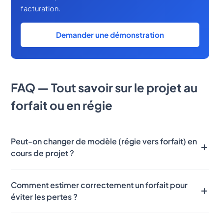
facturation.
Demander une démonstration
FAQ — Tout savoir sur le projet au
forfait ou en régie
Peut-on changer de modèle (régie vers forfait) en
cours de projet ?
Oui, c'est même une pratique courante. Un avenant
Comment estimer correctement un forfait pour
contractuel formalise la bascule en définissant le
éviter les pertes ?
nouveau périmètre et le prix forfaitaire associé. Le
passage s'effectue généralement après une phase
Trois leviers réduisent le risque : un cahier des charges