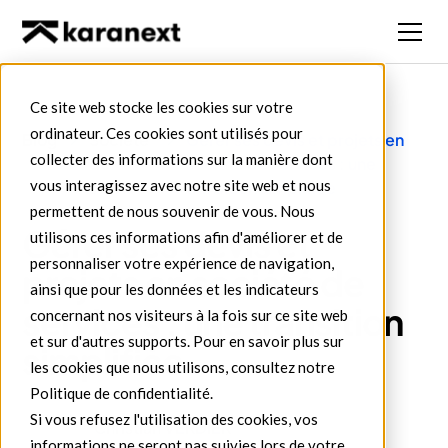
Ce site web stocke les cookies sur votre
ordinateur. Ces cookies sont utilisés pour
Blog
Société
Gérer ses devis et projets en
collecter des informations sur la manière dont
de
société de services : une
vous interagissez avec notre site web et nous
services
transition simplifiée
permettent de nous souvenir de vous. Nous
Gérer ses devis et
utilisons ces informations afin d'améliorer et de
personnaliser votre expérience de navigation,
projets en société de
ainsi que pour les données et les indicateurs
services : une transition
concernant nos visiteurs à la fois sur ce site web
et sur d'autres supports. Pour en savoir plus sur
simplifiée
les cookies que nous utilisons, consultez notre
Politique de confidentialité.
Si vous refusez l'utilisation des cookies, vos
Christian VERDIER
informations ne seront pas suivies lors de votre