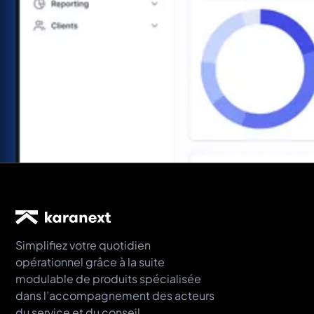
Simplifiez votre quotidien
opérationnel grâce à la suite
modulable de produits spécialisée
dans l’accompagnement des acteurs
du service et du conseil.