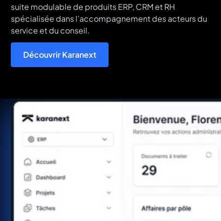
suite modulable de produits ERP, CRM et RH
spécialisée dans l’accompagnement des acteurs du
service et du conseil.
Découvrir Karanext