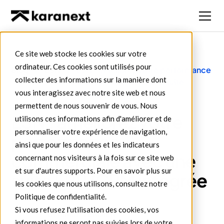
Ce site web stocke les cookies sur votre
ordinateur. Ces cookies sont utilisés pour
Blog
ESN
ESN : améliorez votre performance
collecter des informations sur la manière dont
commerciale avec une suite
vous interagissez avec notre site web et nous
ERP/CRM intégrée
permettent de nous souvenir de vous. Nous
ESN : améliorez votre
utilisons ces informations afin d'améliorer et de
personnaliser votre expérience de navigation,
performance
ainsi que pour les données et les indicateurs
commerciale avec une
concernant nos visiteurs à la fois sur ce site web
et sur d'autres supports. Pour en savoir plus sur
suite ERP/CRM intégrée
les cookies que nous utilisons, consultez notre
Politique de confidentialité.
Si vous refusez l'utilisation des cookies, vos
Christian VERDIER
informations ne seront pas suivies lors de votre