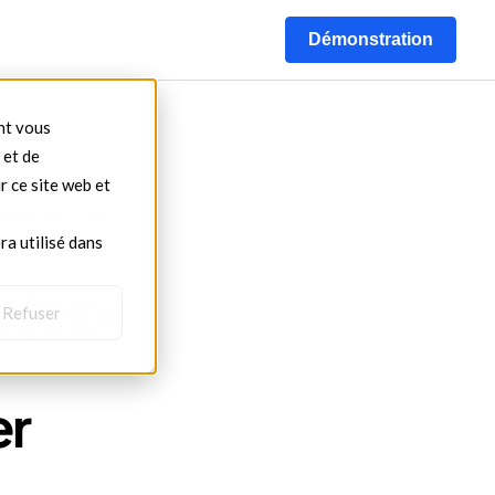
s
Démonstration
ont vous
 et de
r ce site web et
ctronique… ou s’en
ra utilisé dans
 (ex-
Refuser
er