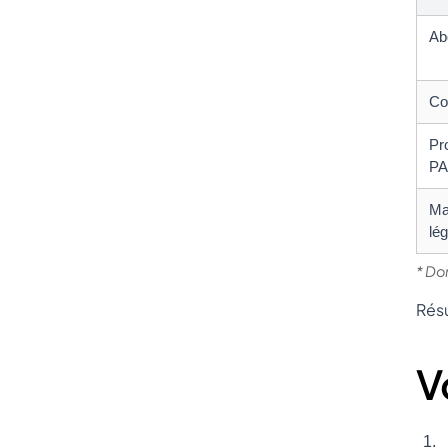
Ab
Coû
Pr
PA
Ma
lé
* Do
Résu
V