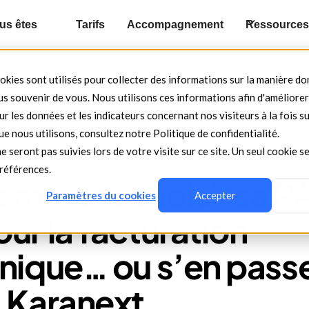
us êtes
Tarifs
Accompagnement
Ressource
okies sont utilisés pour collecter des informations sur la manière d
s souvenir de vous. Nous utilisons ces informations afin d'améliorer
r les données et les indicateurs concernant nos visiteurs à la fois su
ue nous utilisons, consultez notre Politique de confidentialité.
 : comment choisir sa PA (ex-PDP) pour la facturation éle
e seront pas suivies lors de votre visite sur ce site. Un seul cookie se
ser grâce à Karanext
préférences.
omment choisir sa PA
Paramètres du cookies
Accepter
ur la facturation
nique… ou s’en pass
à Karanext