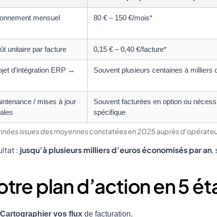
onnement mensuel
80 € – 150 €/mois*
t unitaire par facture
0,15 € – 0,40 €/facture*
ojet d’intégration ERP ↔
Souvent plusieurs centaines à milliers 
intenance / mises à jour
Souvent facturées en option ou nécessi
gales
spécifique
nnées issues des moyennes constatées en 2025 auprès d’opérateu
ltat :
jusqu’à plusieurs milliers d’euros économisés par an
,
otre plan d’action en 5 é
Cartographier vos flux
de facturation.