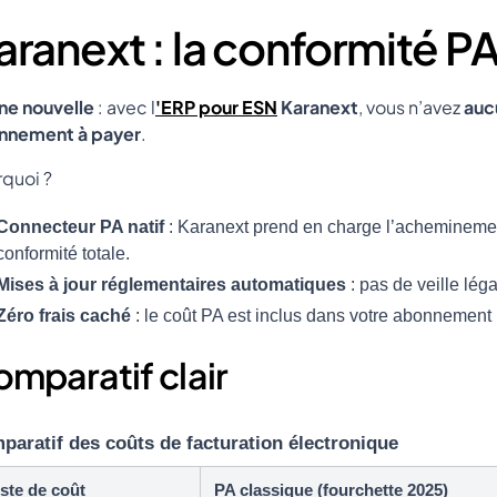
aranext : la conformité PA
ne nouvelle
: avec l
'ERP pour ESN
Karanext
, vous n’avez
auc
nnement à payer
.
quoi ?
Connecteur PA natif
: Karanext prend en charge l’acheminemen
conformité totale.
Mises à jour réglementaires automatiques
: pas de veille lé
Zéro frais caché
: le coût PA est inclus dans votre abonnement
mparatif clair
paratif des coûts de facturation électronique
ste de coût
PA classique (fourchette 2025)