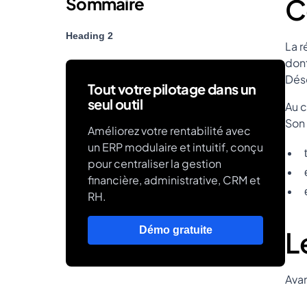
C
Sommaire
Heading 2
La r
dont
Déso
Tout votre pilotage dans un
seul outil
Au c
Son 
Améliorez votre rentabilité avec
un ERP modulaire et intuitif, conçu
pour centraliser la gestion
financière, administrative, CRM et
RH.
Démo gratuite
L
Avan