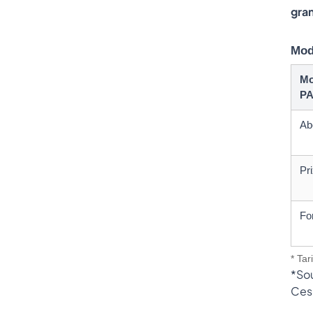
gra
Mod
Mo
P
Ab
Pri
Fo
* Tar
*Sou
Ces