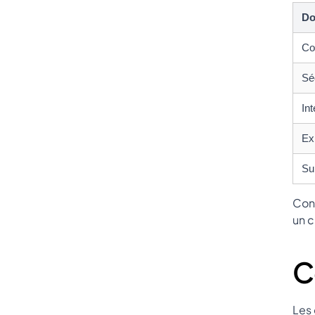
Do
Co
Sé
Int
Ex
Su
Cons
un c
C
Les 