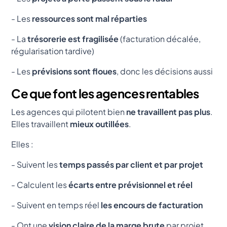
- Les
ressources sont mal réparties
- La
trésorerie est fragilisée
(facturation décalée,
régularisation tardive)
- Les
prévisions sont floues
, donc les décisions aussi
Ce que font les agences rentables
Les agences qui pilotent bien
ne travaillent pas plus
.
Elles travaillent
mieux outillées
.
Elles :
- Suivent les
temps passés par client et par projet
- Calculent les
écarts entre prévisionnel et réel
- Suivent en temps réel
les encours de facturation
- Ont une
vision claire de la marge brute
par projet