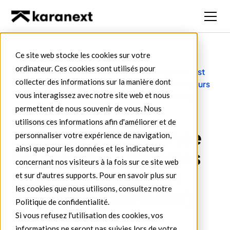
Ce site web stocke les cookies sur votre
ordinateur. Ces cookies sont utilisés pour
Blog
Agence
Pourquoi votre agence est
collecter des informations sur la manière dont
Marketing
créative… mais pas toujours
vous interagissez avec notre site web et nous
rentable (et comment y
remédier)
permettent de nous souvenir de vous. Nous
utilisons ces informations afin d'améliorer et de
Pourquoi votre agence
personnaliser votre expérience de navigation,
ainsi que pour les données et les indicateurs
est créative… mais pas
concernant nos visiteurs à la fois sur ce site web
toujours rentable (et
et sur d'autres supports. Pour en savoir plus sur
les cookies que nous utilisons, consultez notre
comment y remédier)
Politique de confidentialité.
Si vous refusez l'utilisation des cookies, vos
informations ne seront pas suivies lors de votre