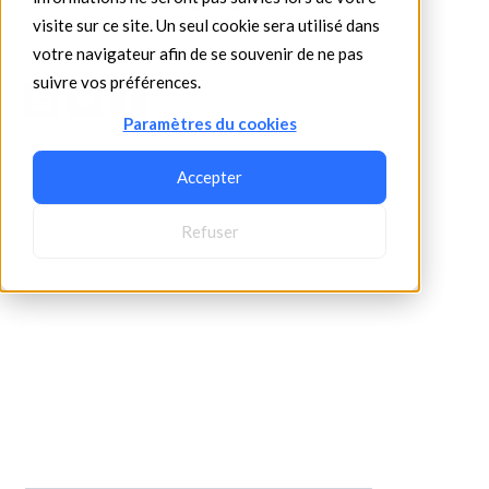
Christian VERDIER
visite sur ce site. Un seul cookie sera utilisé dans
•
5/8/2025
5 min read
votre navigateur afin de se souvenir de ne pas
suivre vos préférences.
Paramètres du cookies
Accepter
Refuser