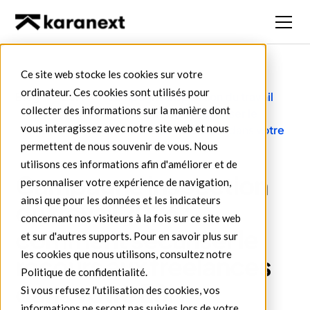
Ce site web stocke les cookies sur votre
ordinateur. Ces cookies sont utilisés pour
Blog
ESN
Campagne Inspection du travail
collecter des informations sur la manière dont
2026 : comment sécuriser le
vous interagissez avec notre site web et nous
recours aux freelances dans votre
ESN
permettent de nous souvenir de vous. Nous
utilisons ces informations afin d'améliorer et de
Campagne Inspection
personnaliser votre expérience de navigation,
ainsi que pour les données et les indicateurs
du travail 2026 :
concernant nos visiteurs à la fois sur ce site web
comment sécuriser le
et sur d'autres supports. Pour en savoir plus sur
les cookies que nous utilisons, consultez notre
recours aux freelances
Politique de confidentialité.
dans votre ESN
Si vous refusez l'utilisation des cookies, vos
informations ne seront pas suivies lors de votre