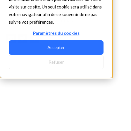
visite sur ce site. Un seul cookie sera utilisé dans
Christian VERDIER
votre navigateur afin de se souvenir de ne pas
•
3/6/2026
5 min read
suivre vos préférences.
Paramètres du cookies
Accepter
Refuser