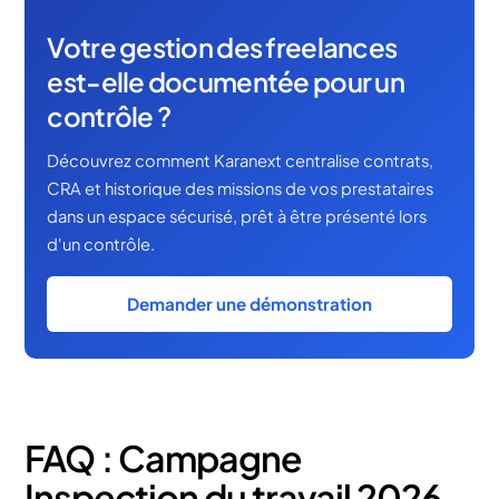
Votre gestion des freelances
est-elle documentée pour un
contrôle ?
Découvrez comment Karanext centralise contrats,
CRA et historique des missions de vos prestataires
dans un espace sécurisé, prêt à être présenté lors
d'un contrôle.
Demander une démonstration
FAQ : Campagne
Inspection du travail 2026