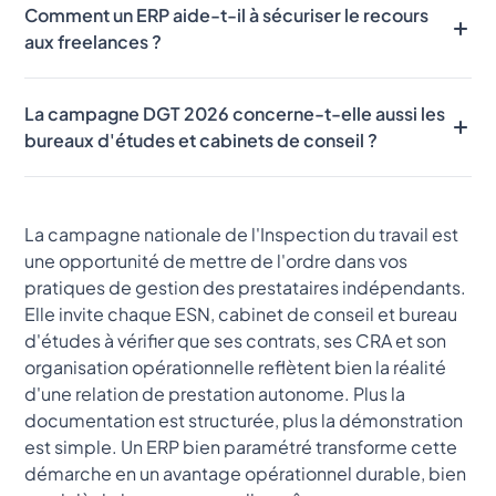
client), et l'intégration dans l'équipe (accès aux mêmes
Comment un ERP aide-t-il à sécuriser le recours
au rappel de cotisations sociales patronales sur la
outils et espaces que les salariés, participation aux
aux freelances ?
période concernée, à des indemnités de rupture, et
réunions internes régulières).
dans les cas les plus sérieux à des poursuites pour travail
Un ERP de gestion permet de centraliser et d'horodater
dissimulé. Les conséquences financières peuvent être
La campagne DGT 2026 concerne-t-elle aussi les
tous les éléments qui attestent d'une relation de
significatives selon la durée et le nombre de prestataires
bureaux d'études et cabinets de conseil ?
prestation indépendante : contrats signés, CRA validés
concernés.
électroniquement, séparation des droits d'accès,
Oui. La campagne cible toutes les entreprises qui
historique des missions. Ces données sont consultables
recourent aux travailleurs indépendants, quel que soit le
et exportables à tout moment, ce qui facilite
La campagne nationale de l'Inspection du travail est
secteur. Les bureaux d'études, cabinets d'ingénieurs-
considérablement la réponse à une demande de
une opportunité de mettre de l'ordre dans vos
conseils et cabinets de conseil qui font appel à des
contrôle.
pratiques de gestion des prestataires indépendants.
prestataires externes sont concernés au même titre que
Elle invite chaque ESN, cabinet de conseil et bureau
les ESN.
d'études à vérifier que ses contrats, ses CRA et son
organisation opérationnelle reflètent bien la réalité
d'une relation de prestation autonome. Plus la
documentation est structurée, plus la démonstration
est simple. Un ERP bien paramétré transforme cette
démarche en un avantage opérationnel durable, bien