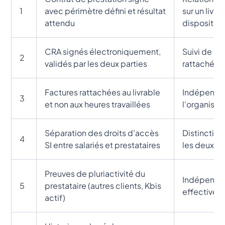
1
avec périmètre défini et résultat
sur un livr
attendu
dispositio
CRA signés électroniquement,
Suivi de mi
2
validés par les deux parties
rattaché à
Factures rattachées au livrable
Indépenda
3
et non aux heures travaillées
l'organisati
Séparation des droits d'accès
Distinction
4
SI entre salariés et prestataires
les deux st
Preuves de pluriactivité du
Indépenda
5
prestataire (autres clients, Kbis
effective
actif)