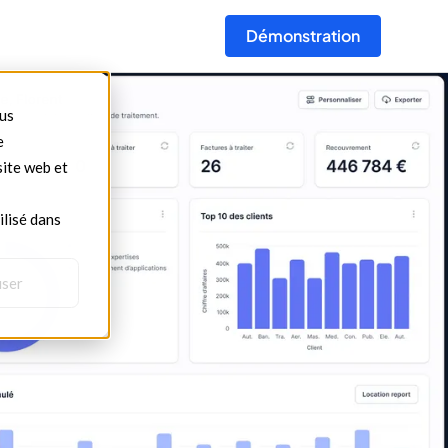
Démonstration
ous
e
site web et
ilisé dans
user