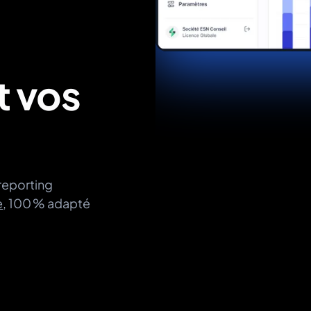
t vos
 reporting
e
, 100 % adapté